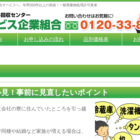
合サービスへ。年間350件以上の実績！一般廃棄物処理許可業者
内
お申し込みの流れ
品別価格表
お
必見！事前に見直したいポイント
に会社の寮に住んでいたところを引っ越
で同棲や結婚など家族が増える場合は、