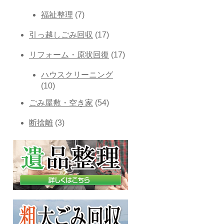
福祉整理
(7)
引っ越しごみ回収
(17)
リフォーム・原状回復
(17)
ハウスクリーニング
(10)
ごみ屋敷・空き家
(54)
断捨離
(3)