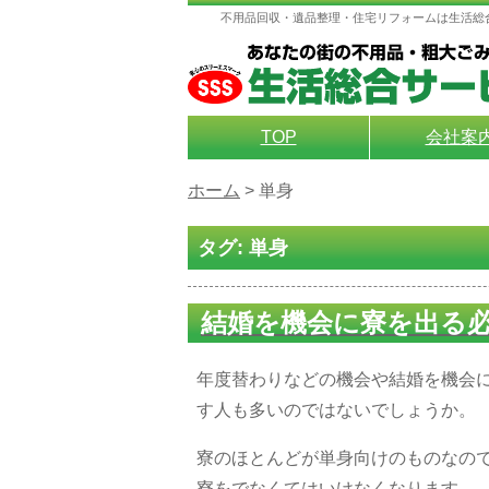
不用品回収・遺品整理・住宅リフォームは生活総
TOP
会社案
ホーム
>
単身
タグ:
単身
結婚を機会に寮を出る
年度替わりなどの機会や結婚を機会
す人も多いのではないでしょうか。
寮のほとんどが単身向けのものなの
寮をでなくてはいけなくなります。