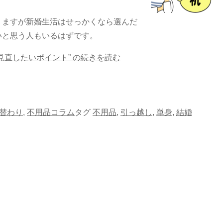
りますが新婚生活はせっかくなら選んだ
いと思う人もいるはずです。
直したいポイント” の
続きを読む
替わり
,
不用品コラム
タグ
不用品
,
引っ越し
,
単身
,
結婚