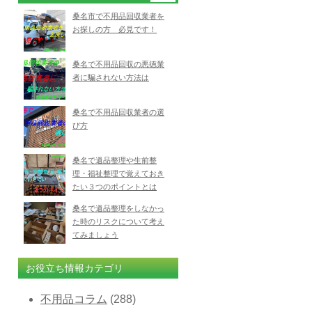
桑名市で不用品回収業者を
お探しの方 必見です！
桑名で不用品回収の悪徳業
者に騙されない方法は
桑名で不用品回収業者の選
び方
桑名で遺品整理や生前整
理・福祉整理で覚えておき
たい３つのポイントとは
桑名で遺品整理をしなかっ
た時のリスクについて考え
てみましょう
お役立ち情報カテゴリ
不用品コラム
(288)