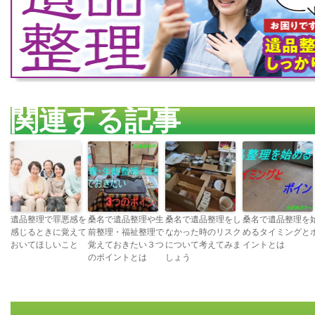
関連する記事
遺品整理で罪悪感を
桑名で遺品整理や生
桑名で遺品整理をし
桑名で遺品整理を
感じるときに覚えて
前整理・福祉整理で
なかった時のリスク
めるタイミングと
おいてほしいこと
覚えておきたい３つ
について考えてみま
イントとは
のポイントとは
しょう