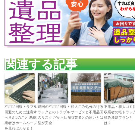
関連する記事
不用品回収トラブル
巡回の不用品回収ト
粗大ごみ処分の行政
不用品・粗大ゴミ
回避のために注意す
ラックとのトラブル
サービスと不用品回
収業者の軽トラッ
べき3つのこと 悪徳
のリスク だから店舗
収業者との違いとは
積み放題プランと
業者はホームページ
型が安全！
は？
を見ればわかる！