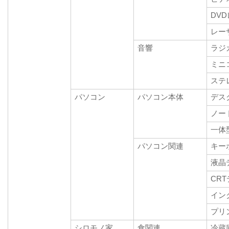
DV
レー
音響
ラジ
ミニ
ステ
パソコン
パソコン本体
デス
ノー
一体
パソコン関連
キー
液晶
CR
イン
プリ
シロモノ家
食関連
冷蔵