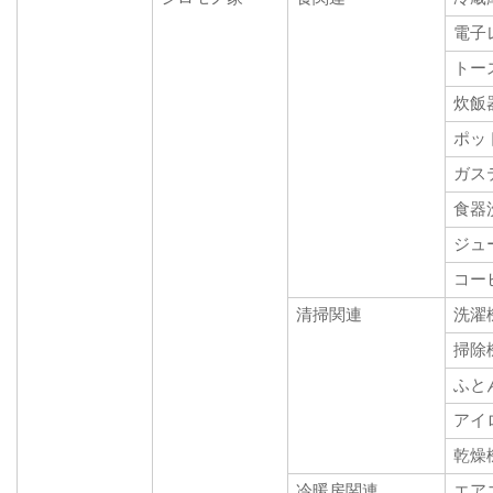
電子
トー
炊飯
ポッ
ガス
食器
ジュ
コー
清掃関連
洗濯
掃除
ふと
アイ
乾燥
冷暖房関連
エア