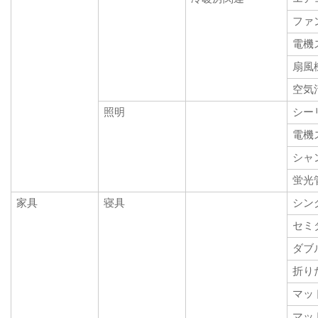
ファ
電機
扇風
空気
照明
シー
電機
シャ
蛍光
家具
寝具
シン
セミ
ダブ
折り
マッ
マッ