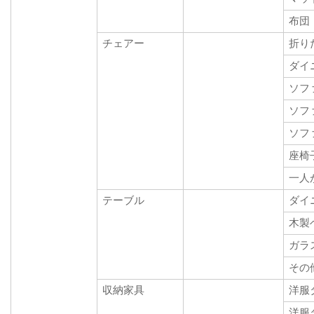
布団
チェアー
折り
ダイ
ソフ
ソフ
ソフ
座椅
一人
テーブル
ダイ
木製
ガラ
その
収納家具
洋服
洋服