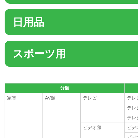
日用品
スポーツ用
分類
家電
AV類
テレビ
テレ
テレ
テレ
ビデオ類
ビデ
ビデ