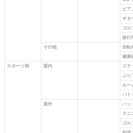
ピア
ギタ
ゴル
旅行
その他
自転
健康
スポーツ用
屋内
ステ
ぶら
ルー
バト
屋外
バッ
テニ
ゴル
釣竿