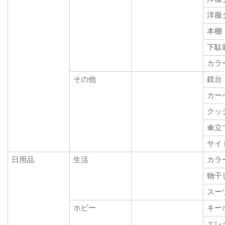
洋服
本棚
下駄
カラ
その他
鏡台
カー
クッ
傘立
サイ
日用品
生活
カラ
物干
スー
ホビー
キー
エレ