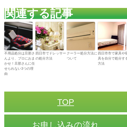
関連する記事
不用品処分は旦那さ
四日市でドレッサー
クーラー処分方法に
四日市市で家具や
んより、プロにおま
の処分方法
ついて
具を自分で処分す
かせ！旦那さんに任
方法
せられない3つの理
由
TOP
お申し込みの流れ