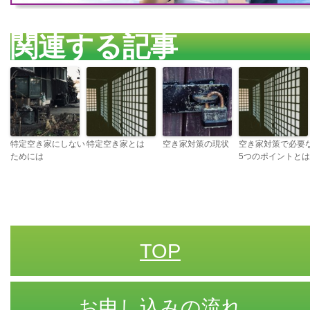
関連する記事
特定空き家にしない
特定空き家とは
空き家対策の現状
空き家対策で必要
ためには
5つのポイントとは
TOP
お申し込みの流れ