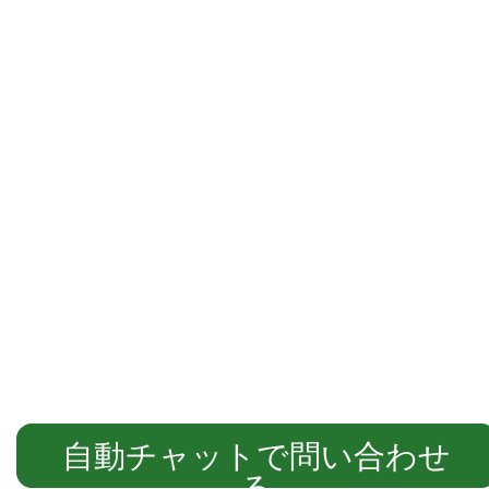
自動チャットでご案内します
自動チャットで問い合わせ
る