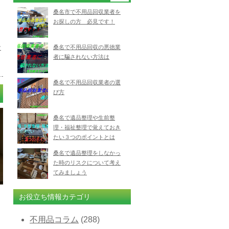
桑名市で不用品回収業者を
お探しの方 必見です！
ー
桑名で不用品回収の悪徳業
者に騙されない方法は
桑名で不用品回収業者の選
び方
桑名で遺品整理や生前整
理・福祉整理で覚えておき
たい３つのポイントとは
桑名で遺品整理をしなかっ
た時のリスクについて考え
てみましょう
お役立ち情報カテゴリ
不用品コラム
(288)