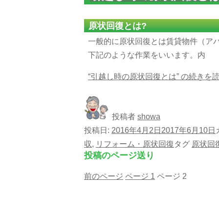
原状回復とは?
一般的に原状回復とは賃貸物件（ア
下記のような作業をいいます。内
“引越し時の原状回復とは” の
続きを
投稿者
showa
投稿日:
2016年4月2日
2017年6月10日
収
,
リフォーム・原状回復
タグ
原状回
投稿のページ送り
前のページ
ページ
1
ページ
2