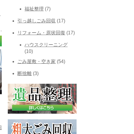
福祉整理
(7)
リ
引っ越しごみ回収
(17)
リフォーム・原状回復
(17)
ハウスクリーニング
(10)
ごみ屋敷・空き家
(54)
断捨離
(3)
回