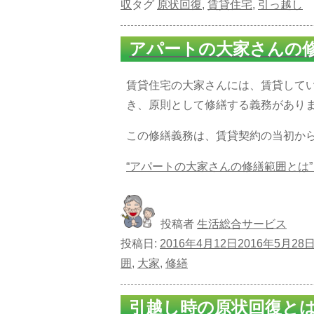
収
タグ
原状回復
,
賃貸住宅
,
引っ越し
アパートの大家さんの
賃貸住宅の大家さんには、賃貸して
き、原則として修繕する義務があり
この修繕義務は、賃貸契約の当初か
“アパートの大家さんの修繕範囲とは”
投稿者
生活総合サービス
投稿日:
2016年4月12日
2016年5月28
囲
,
大家
,
修繕
引越し時の原状回復と