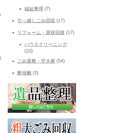
福祉整理
(7)
や
引っ越しごみ回収
(17)
リフォーム・原状回復
(17)
ハウスクリーニング
(10)
他
ごみ屋敷・空き家
(54)
断捨離
(3)
よ