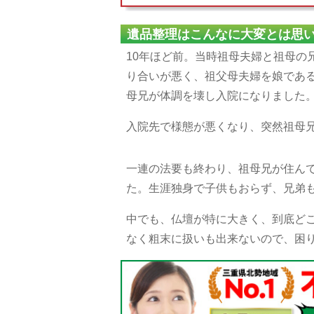
遺品整理はこんなに大変とは思
10年ほど前。当時祖母夫婦と祖母の
り合いが悪く、祖父母夫婦を娘であ
母兄が体調を壊し入院になりました
入院先で様態が悪くなり、突然祖母
一連の法要も終わり、祖母兄が住ん
た。生涯独身で子供もおらず、兄弟
中でも、仏壇が特に大きく、到底ど
なく粗末に扱いも出来ないので、困