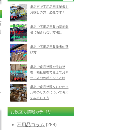
桑名市で不用品回収業者を
お探しの方 必見です！
折
桑名で不用品回収の悪徳業
祖
者に騙されない方法は
桑名で不用品回収業者の選
び方
桑名で遺品整理や生前整
理・福祉整理で覚えておき
たい３つのポイントとは
桑名で遺品整理をしなかっ
は
た時のリスクについて考え
てみましょう
お役立ち情報カテゴリ
不用品コラム
(288)