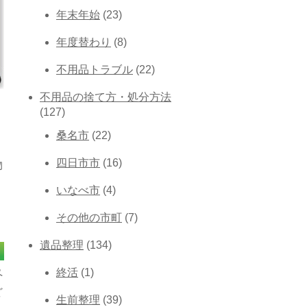
年末年始
(23)
年度替わり
(8)
不用品トラブル
(22)
不用品の捨て方・処分方法
(127)
桑名市
(22)
四日市市
(16)
物
いなべ市
(4)
。
その他の市町
(7)
遺品整理
(134)
終活
(1)
ペ
ど
生前整理
(39)