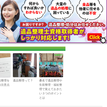
品整理を
遺品整理って？
桑名で遺品整理や
の注意点
生前整理・福祉整
理で覚えておきた
い３つのポイント
とは