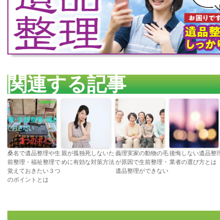
関連する記事
桑名で遺品整理や生
親が孤独死しないた
義理実家の動物の毛
後悔しない遺品整
前整理・福祉整理で
めに有効な対策方法
が原因で生前整理・
業者の選び方とは
覚えておきたい３つ
遺品整理ができない
のポイントとは