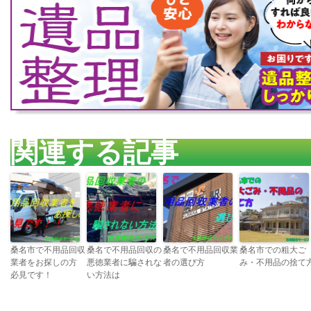
関連する記事
桑名市で不用品回収
桑名で不用品回収の
桑名で不用品回収業
桑名市での粗大ご
業者をお探しの方
悪徳業者に騙されな
者の選び方
み・不用品の捨て
必見です！
い方法は