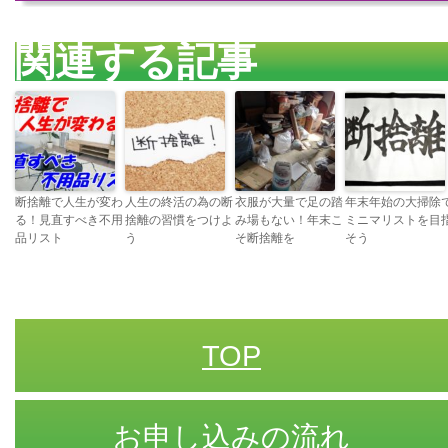
関連する記事
断捨離で人生が変わ
人生の終活の為の断
衣服が大量で足の踏
年末年始の大掃除
る！見直すべき不用
捨離の習慣をつけよ
み場もない！年末こ
ミニマリストを目
品リスト
う
そ断捨離を
そう
TOP
お申し込みの流れ