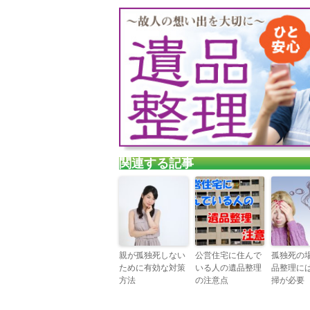
関連する記事
親が孤独死しない
公営住宅に住んで
孤独死の
ために有効な対策
いる人の遺品整理
品整理に
方法
の注意点
掃が必要