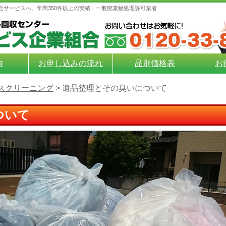
合サービスへ。年間350件以上の実績！一般廃棄物処理許可業者
内
お申し込みの流れ
品別価格表
お
スクリーニング
>
遺品整理とその臭いについて
ついて