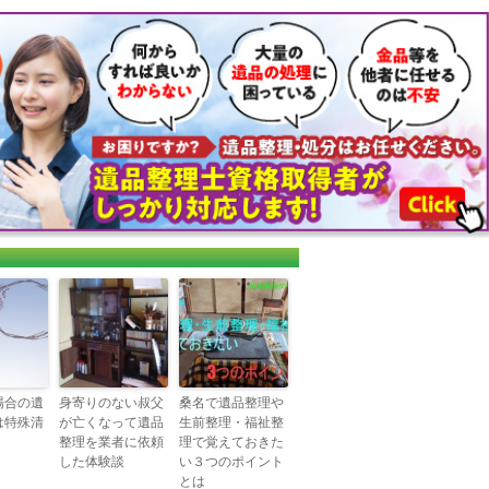
場合の遺
身寄りのない叔父
桑名で遺品整理や
は特殊清
が亡くなって遺品
生前整理・福祉整
整理を業者に依頼
理で覚えておきた
した体験談
い３つのポイント
とは