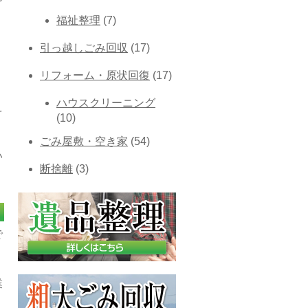
福祉整理
(7)
引っ越しごみ回収
(17)
リフォーム・原状回復
(17)
ハウスクリーニング
え
(10)
ごみ屋敷・空き家
(54)
い
断捨離
(3)
で
業