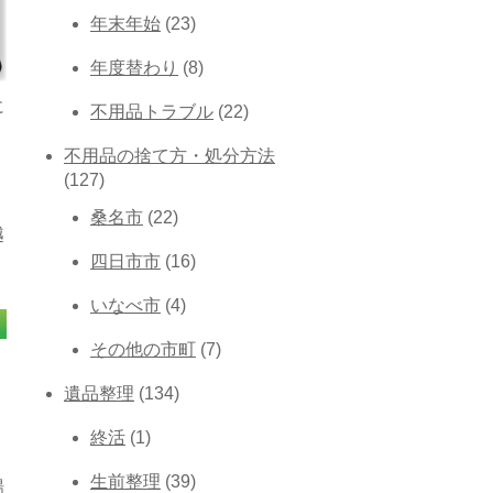
年末年始
(23)
年度替わり
(8)
に
不用品トラブル
(22)
不用品の捨て方・処分方法
(127)
桑名市
(22)
越
四日市市
(16)
いなべ市
(4)
その他の市町
(7)
。
遺品整理
(134)
り
終活
(1)
生前整理
(39)
場