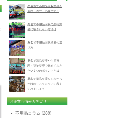
桑名市で不用品回収業者を
お探しの方 必見です！
桑名で不用品回収の悪徳業
な
者に騙されない方法は
桑名で不用品回収業者の選
び方
桑名で遺品整理や生前整
理・福祉整理で覚えておき
たい３つのポイントとは
桑名で遺品整理をしなかっ
た時のリスクについて考え
てみましょう
お役立ち情報カテゴリ
不用品コラム
(288)