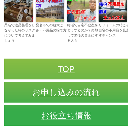
桑名で遺品整理をし
桑名市での粗大ご
終活で自宅不動産を
リフォームの時こ
なかった時のリスク
み・不用品の捨て方
どうするのか？売却
自宅の不用品を見
について考えてみま
して老後の資金にす
すチャンス
しょう
る人も
TOP
お申し込みの流れ
お役立ち情報