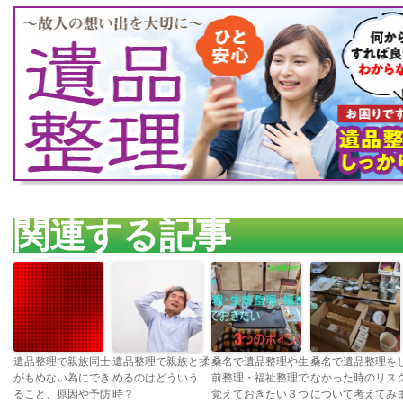
関連する記事
遺品整理で親族同士
遺品整理で親族と揉
桑名で遺品整理や生
桑名で遺品整理を
がもめない為にでき
めるのはどういう
前整理・福祉整理で
なかった時のリス
ること、原因や予防
時？
覚えておきたい３つ
について考えてみ