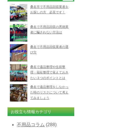
桑名市で不用品回収業者を
お探しの方 必見です！
桑名で不用品回収の悪徳業
者に騙されない方法は
桑名で不用品回収業者の選
び方
桑名で遺品整理や生前整
理・福祉整理で覚えておき
たい３つのポイントとは
桑名で遺品整理をしなかっ
た時のリスクについて考え
てみましょう
お役立ち情報カテゴリ
不用品コラム
(288)