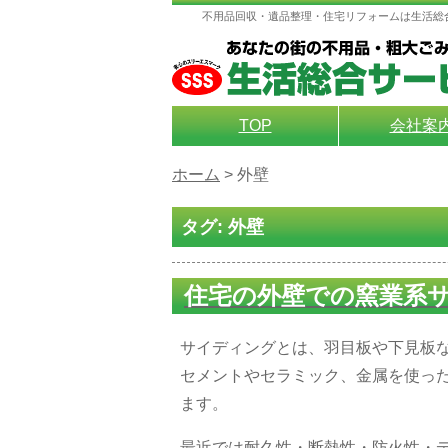
不用品回収・遺品整理・住宅リフォームは生活総
TOP
会社案
ホーム
>
外壁
タグ:
外壁
住宅の外壁での窯業系
サイディングとは、羽目板や下見板
セメントやセラミック、金属を使っ
ます。
最近では耐久性・断熱性・防火性・