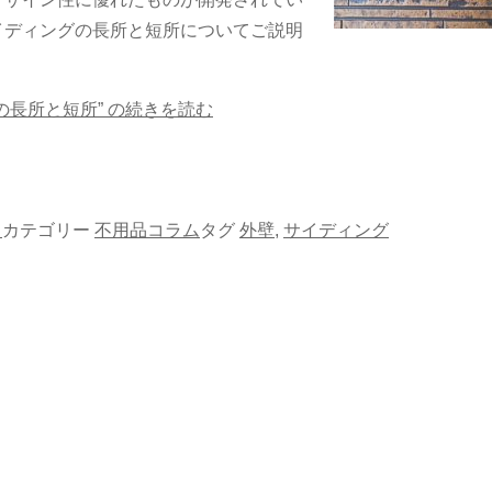
イディングの長所と短所についてご説明
長所と短所” の
続きを読む
日
カテゴリー
不用品コラム
タグ
外壁
,
サイディング