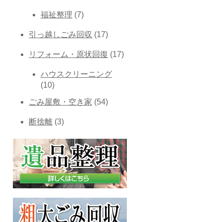
福祉整理
(7)
引っ越しごみ回収
(17)
リフォーム・原状回復
(17)
ハウスクリーニング
(10)
ごみ屋敷・空き家
(54)
断捨離
(3)