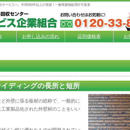
合サービスへ。年間350件以上の実績！一般廃棄物処理許可業者
内
お申し込みの流れ
品別価格表
お
サイディングの長所と短所
など外壁に張る板材の総称で、一般的に
た工業製品化された外壁材のことをいい
デザイン性に優れたものが開発されてい