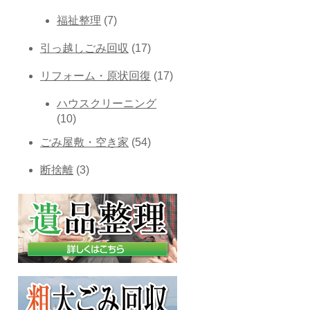
福祉整理
(7)
引っ越しごみ回収
(17)
リフォーム・原状回復
(17)
ハウスクリーニング
(10)
ごみ屋敷・空き家
(54)
断捨離
(3)