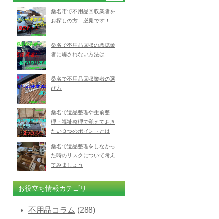
桑名市で不用品回収業者を
お探しの方 必見です！
桑名で不用品回収の悪徳業
者に騙されない方法は
桑名で不用品回収業者の選
び方
桑名で遺品整理や生前整
理・福祉整理で覚えておき
たい３つのポイントとは
桑名で遺品整理をしなかっ
た時のリスクについて考え
てみましょう
お役立ち情報カテゴリ
不用品コラム
(288)