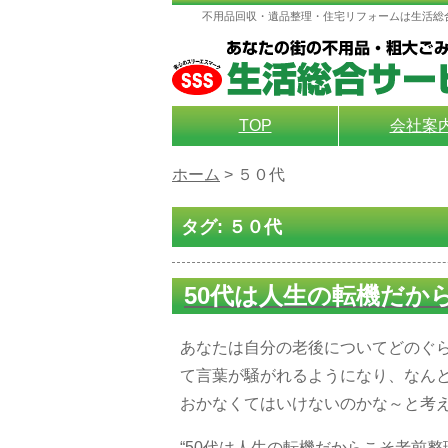
不用品回収・遺品整理・住宅リフォームは生活総
TOP
会社案
ホーム
>
５０代
タグ:
５０代
50代は人生の転機だか
あなたは自分の老後についてどのぐ
て言葉が騒がれるようになり、なん
おかなくてはいけないのかな～と考
“50代は人生の転機だからこそ老前整