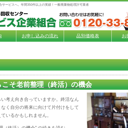
合サービスへ。年間350件以上の実績！一般廃棄物処理許可業者
内
お申し込みの流れ
品別価格表
お
らこそ老前整理（終活）の機会
らい考え向き合っていますか。終活なん
となく自分の将来に向けて片付けをして
えているかもしれません。
理（終活）の機会” の
続きを読む