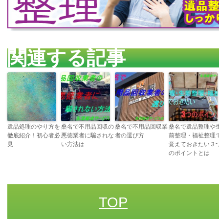
関連する記事
遺品処理のやり方を
桑名で不用品回収の
桑名で不用品回収業
桑名で遺品整理や
徹底紹介！初心者必
悪徳業者に騙されな
者の選び方
前整理・福祉整理
見
い方法は
覚えておきたい３
のポイントとは
TOP