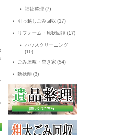
福祉整理
(7)
引っ越しごみ回収
(17)
リフォーム・原状回復
(17)
ハウスクリーニング
の
(10)
の
ごみ屋敷・空き家
(54)
断捨離
(3)
を
出