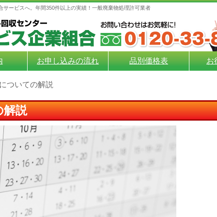
合サービスへ。年間350件以上の実績！一般廃棄物処理許可業者
内
お申し込みの流れ
品別価格表
お
についての解説
の解説