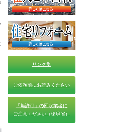
異
あ
窓
リンク集
ご依頼前にお読みください
「無許可」の回収業者に
ご注意ください（環境省）