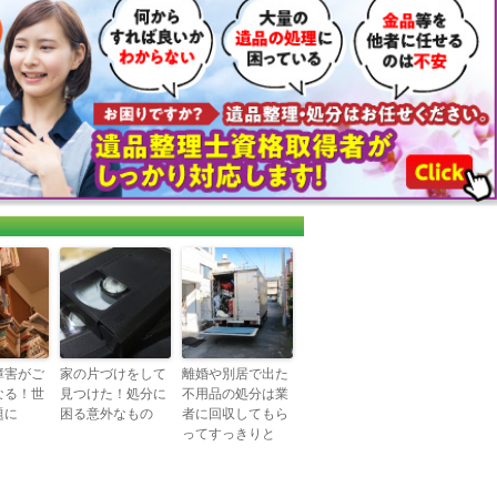
障害がご
家の片づけをして
離婚や別居で出た
なる！世
見つけた！処分に
不用品の処分は業
題に
困る意外なもの
者に回収してもら
ってすっきりと