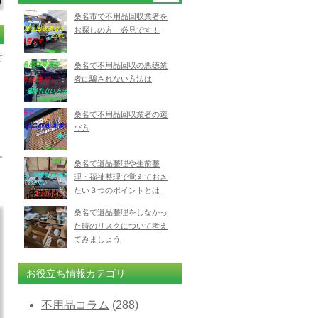
桑名市で不用品回収業者を
お探しの方 必見です！
衛
桑名で不用品回収の悪徳業
者に騙されない方法は
桑名で不用品回収業者の選
び方
す
桑名で遺品整理や生前整
理・福祉整理で覚えておき
たい３つのポイントとは
桑名で遺品整理をしなかっ
た時のリスクについて考え
てみましょう
お役立ち情報カテゴリ
不用品コラム
(288)