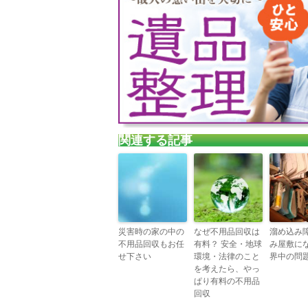
関連する記事
災害時の家の中の
なぜ不用品回収は
溜め込み
不用品回収もお任
有料？ 安全・地球
み屋敷に
せ下さい
環境・法律のこと
界中の問
を考えたら、やっ
ぱり有料の不用品
回収