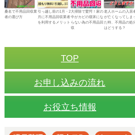
桑名で不用品回収業
引っ越し前の1月・2
大掃除で驚愕！家の
老人ホームの入居
者の選び方
月に不用品回収業者
中がカビの寝床にな
が亡くなってしま
を利用するメリット
らない為の不用品回
た時、不用品の処
収
はどうする？
TOP
お申し込みの流れ
お役立ち情報