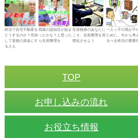
終活で自宅不動産を
両親の認知症が始ま
生涯独身のあなたに
一人っ子の我が子
どうするのか？売却
ったかな？と思った
こそ、生前整理を習
ために、今から考
して老後の資金にす
ら生前整理を
慣化させよう
るべき終活の重要
る人も
TOP
お申し込みの流れ
お役立ち情報