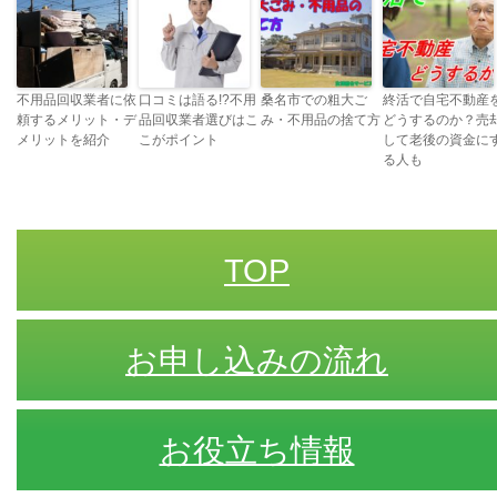
不用品回収業者に依
口コミは語る!?不用
桑名市での粗大ご
終活で自宅不動産
頼するメリット・デ
品回収業者選びはこ
み・不用品の捨て方
どうするのか？売
メリットを紹介
こがポイント
して老後の資金に
る人も
TOP
お申し込みの流れ
お役立ち情報