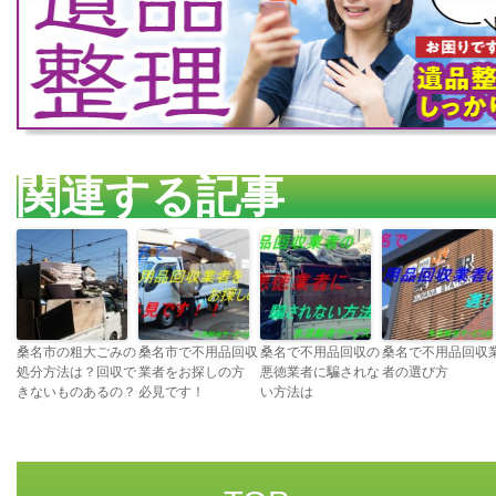
関連する記事
桑名市の粗大ごみの
桑名市で不用品回収
桑名で不用品回収の
桑名で不用品回収
処分方法は？回収で
業者をお探しの方
悪徳業者に騙されな
者の選び方
きないものあるの？
必見です！
い方法は