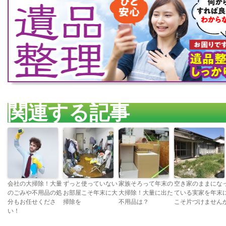
関連する記事
会社の大掃除！大量
ずっと使っていない
家族そろって年末の
空き家のままにな
のごみや不用品の処
お部屋こそ年末に大
大掃除！大量に出た
ている実家を年末
分もお任せくださ
掃除を
不用品は？
こそ片づけません
い！