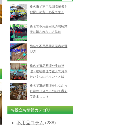
桑名市で不用品回収業者を
お探しの方 必見です！
桑名で不用品回収の悪徳業
者に騙されない方法は
桑名で不用品回収業者の選
び方
桑名で遺品整理や生前整
理・福祉整理で覚えておき
たい３つのポイントとは
桑名で遺品整理をしなかっ
た時のリスクについて考え
てみましょう
お役立ち情報カテゴリ
不用品コラム
(288)