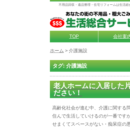
不用品回収・遺品整理・住宅リフォームは生活総
TOP
会社案
ホーム
>
介護施設
タグ:
介護施設
老人ホームに入居した
ださい！
高齢化社会が進む中、介護に関する
住んで生活していけるのが一番です
せまくてスペースがない・痴呆症の