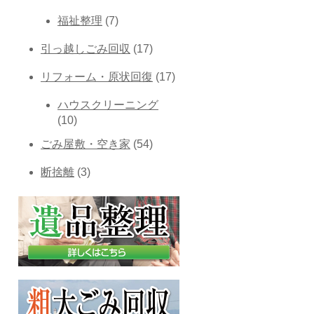
福祉整理
(7)
引っ越しごみ回収
(17)
リフォーム・原状回復
(17)
ハウスクリーニング
(10)
ごみ屋敷・空き家
(54)
断捨離
(3)