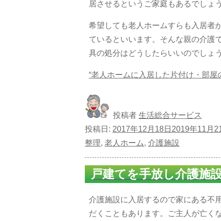
居させるというご家庭もあるでしょ
希望しても老人ホームすらも入居者
ているといいます。そんな親の介護
具の処分はどうしたらいいのでしょ
“老人ホームに入居した片付け・部屋
投稿者
生活総合サービス
投稿日:
2017年12月18日
2019年11月2
整理
,
老人ホーム
,
介護施設
戸建てを手放し介護施
介護施設に入居するので家にある不
だくこともあります。ご主人が亡く