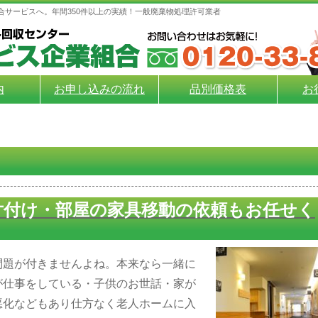
合サービスへ。年間350件以上の実績！一般廃棄物処理許可業者
内
お申し込みの流れ
品別価格表
お
片付け・部屋の家具移動の依頼もお任せく
問題が付きませんよね。本来なら一緒に
が仕事をしている・子供のお世話・家が
悪化などもあり仕方なく老人ホームに入