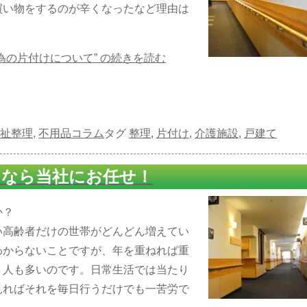
買い物をするのが辛くなったなど理由は
の片付けについて” の
続きを読む
祉整理
,
不用品コラム
タグ
整理
,
片付け
,
介護施設
,
戸建て
」なら当社にお任せ！
か？
い高齢者だけの世帯がどんどん増えてい
わからないことですが、年を重ねれば重
う人も多いのです。日常生活では当たり
見ればそれを毎日行うだけでも一苦労で