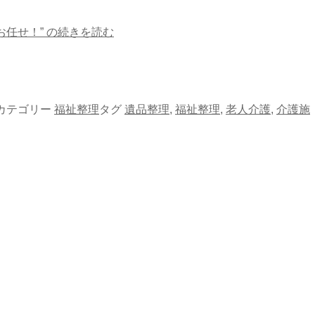
任せ！” の
続きを読む
カテゴリー
福祉整理
タグ
遺品整理
,
福祉整理
,
老人介護
,
介護施