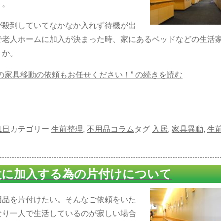
う。
が殺到していてなかなか入れず待機が出
で老人ホームに加入が決まった時、家にあるベッドなどの生活
うか。
の家具移動の依頼もお任せください！” の
続きを読む
1日
カテゴリー
生前整理
,
不用品コラム
タグ
入居
,
家具異動
,
生
設に加入する為の片付けについて
用品を片付けたい。そんなご依頼をいた
なり一人で生活しているのが寂しい場合