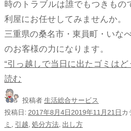
時のトラブルは誰でもつきもの
利屋にお任せしてみませんか。
三重県の桑名市・東員町・いな
のお客様の力になります。
“引っ越しで当日に出たゴミはど
読む
投稿者
生活総合サービス
投稿日:
2017年8月4日
2019年11月21日
カ
ミ
,
引越
,
処分方法
,
出し方