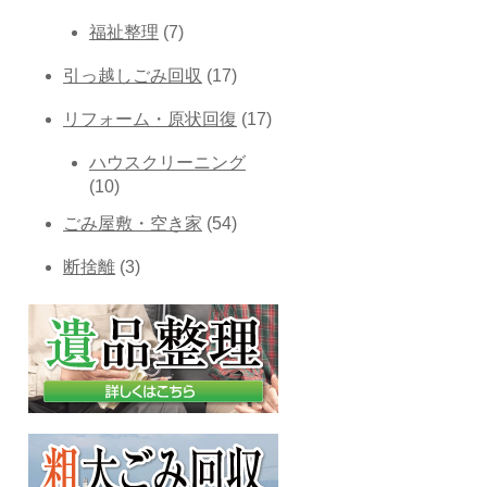
福祉整理
(7)
引っ越しごみ回収
(17)
リフォーム・原状回復
(17)
ハウスクリーニング
(10)
ごみ屋敷・空き家
(54)
断捨離
(3)