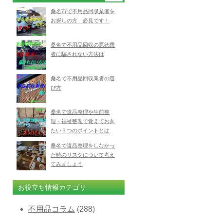
桑名市で不用品回収業者を
お探しの方 必見です！
桑名で不用品回収の悪徳業
者に騙されない方法は
桑名で不用品回収業者の選
び方
桑名で遺品整理や生前整
理・福祉整理で覚えておき
たい３つのポイントとは
桑名で遺品整理をしなかっ
た時のリスクについて考え
てみましょう
お役立ち情報カテゴリ
不用品コラム
(288)