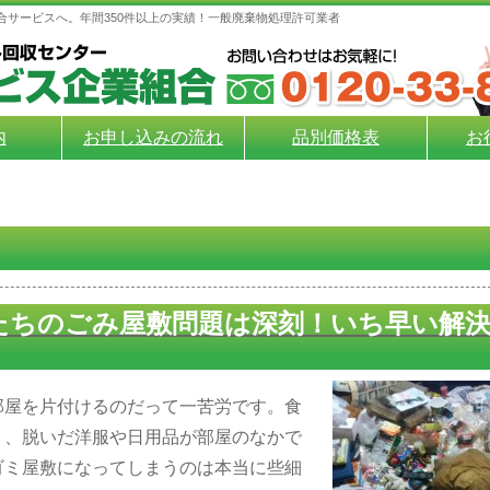
合サービスへ。年間350件以上の実績！一般廃棄物処理許可業者
内
お申し込みの流れ
品別価格表
お
たちのごみ屋敷問題は深刻！いち早い解
部屋を片付けるのだって一苦労です。食
り、脱いだ洋服や日用品が部屋のなかで
ゴミ屋敷になってしまうのは本当に些細