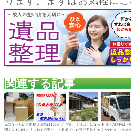
ります。まずはお気軽にご
関連する記事
元気なうちに生前整
大掃除は12月にこだ
忙しく後回しになっ
不用品の処分は手
理をするのはメリッ
わる必要なし！業者
ていた遺品整理も年
をかけづに！年末