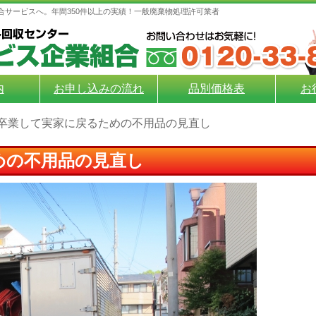
合サービスへ。年間350件以上の実績！一般廃棄物処理許可業者
内
お申し込みの流れ
品別価格表
お
卒業して実家に戻るための不用品の見直し
めの不用品の見直し