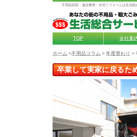
不用品回収・遺品整理・住宅リフォームは生活総
TOP
会社案
ホーム
>
不用品コラム
>
年度替わり
>
卒業して実家に戻るた