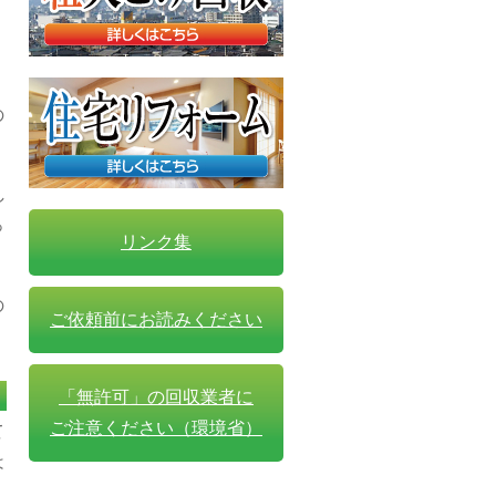
。
の
し
っ
リンク集
の
ご依頼前にお読みください
「無許可」の回収業者に
ご注意ください（環境省）
て
は