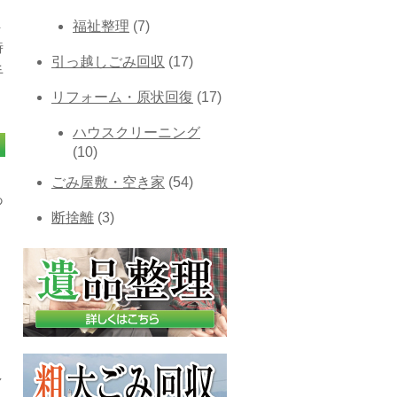
ま
福祉整理
(7)
時
引っ越しごみ回収
(17)
手
リフォーム・原状回復
(17)
ハウスクリーニング
(10)
ごみ屋敷・空き家
(54)
あ
断捨離
(3)
・
り
し