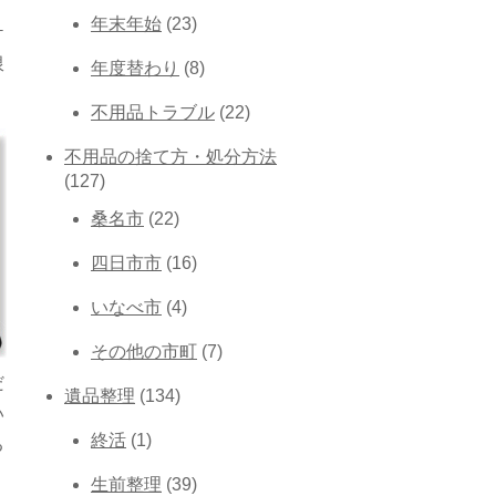
年末年始
(23)
ケ
限
年度替わり
(8)
不用品トラブル
(22)
不用品の捨て方・処分方法
(127)
桑名市
(22)
四日市市
(16)
いなべ市
(4)
その他の市町
(7)
だ
遺品整理
(134)
い
終活
(1)
る
生前整理
(39)