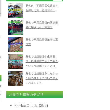
桑名市で不用品回収業者を
お探しの方 必見です！
桑名で不用品回収の悪徳業
者に騙されない方法は
た
桑名で不用品回収業者の選
び方
桑名で遺品整理や生前整
で
理・福祉整理で覚えておき
たい３つのポイントとは
桑名で遺品整理をしなかっ
た時のリスクについて考え
てみましょう
の
期
お役立ち情報カテゴリ
と
不用品コラム
(288)