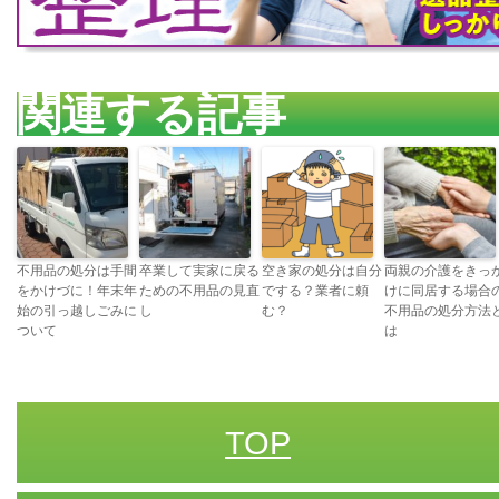
関連する記事
不用品の処分は手間
卒業して実家に戻る
空き家の処分は自分
両親の介護をきっ
をかけづに！年末年
ための不用品の見直
でする？業者に頼
けに同居する場合
始の引っ越しごみに
し
む？
不用品の処分方法
ついて
は
TOP