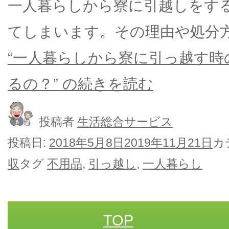
一人暮らしから寮に引越しをす
てしまいます。その理由や処分
“一人暮らしから寮に引っ越す時
るの？” の
続きを読む
投稿者
生活総合サービス
投稿日:
2018年5月8日
2019年11月21日
カ
収
タグ
不用品
,
引っ越し
,
一人暮らし
TOP