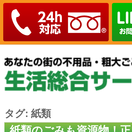
タグ:
紙類
紙類のごみも資源物！正